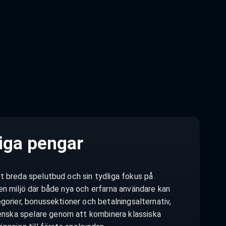
tiga pengar
t breda spelutbud och sin tydliga fokus på
en miljö där både nya och erfarna användare kan
gorier, bonussektioner och betalningsalternativ,
enska spelare genom att kombinera klassiska