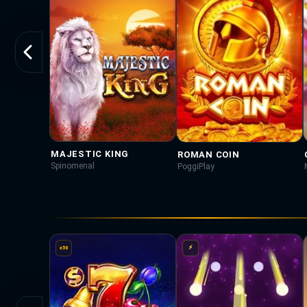
MAJESTIC KING
ROMAN COIN
Spinomenal
PoggiPlay
⚡
x50