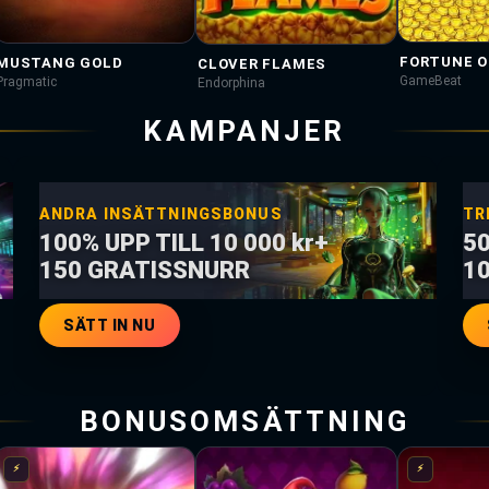
FORTUNE O
MUSTANG GOLD
CLOVER FLAMES
GameBeat
Pragmatic
Endorphina
KAMPANJER
ANDRA INSÄTTNINGSBONUS
TR
100% UPP TILL 10 000 kr+
50
150 GRATISSNURR
1
SÄTT IN NU
BONUSOMSÄTTNING
⚡
⚡