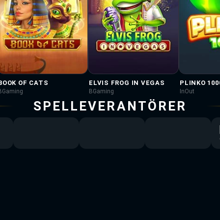
BOOK OF CATS
ELVIS FROG IN VEGAS
PLINKO 100
BGaming
BGaming
InOut
SPELLEVERANTÖRER