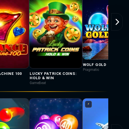
WOLF GOLD
Pragmatic
CHINE 100
LUCKY PATRICK COINS:
HOLD & WIN
GameBeat
⚡