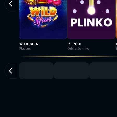
WILD SPIN
PLINKO
Platipus
Orbital Gaming