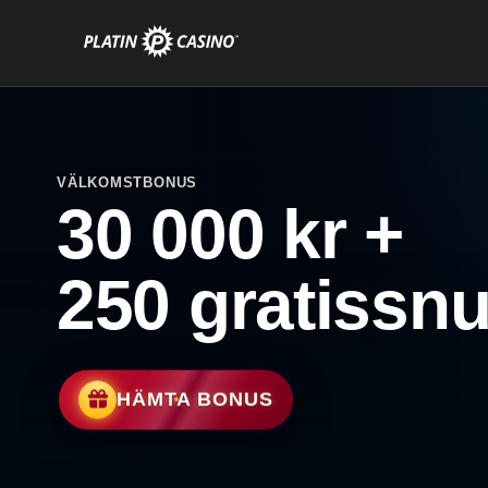
VÄLKOMSTBONUS
30 000 kr +
250 gratissnu
HÄMTA BONUS