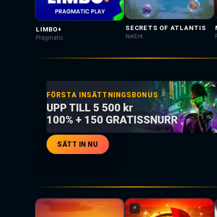
SECRETS OF ATLANTIS
LIMBO+
NetEnt
Pragmatic
FÖRSTA INSÄTTNINGSBONUS
UPP TILL 5 500 kr
100% + 150 GRATISSNURR
SÄTT IN NU
⚡