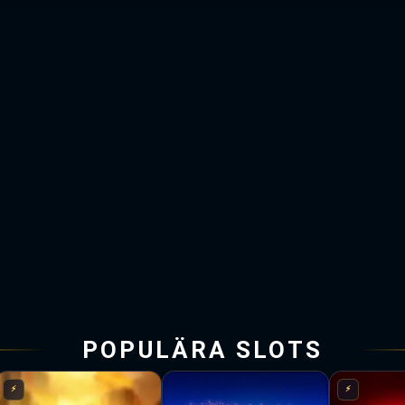
POPULÄRA SLOTS
⚡
⚡