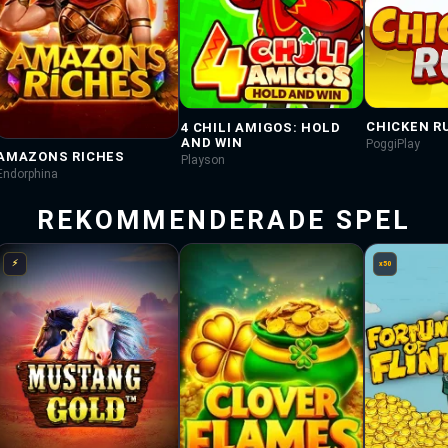
CHICKEN R
4 CHILI AMIGOS: HOLD
AND WIN
PoggiPlay
AMAZONS RICHES
Playson
Endorphina
REKOMMENDERADE SPEL
⚡
x50